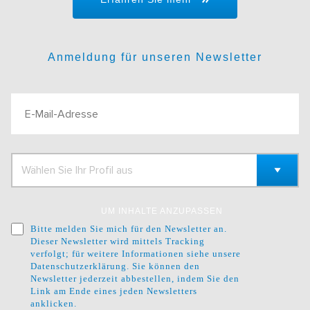
Anmeldung für unseren Newsletter
UM INHALTE ANZUPASSEN
Bitte melden Sie mich für den Newsletter an.
Dieser Newsletter wird mittels Tracking
verfolgt; für weitere Informationen siehe unsere
Datenschutzerklärung
. Sie können den
Newsletter jederzeit abbestellen, indem Sie den
Link am Ende eines jeden Newsletters
anklicken.