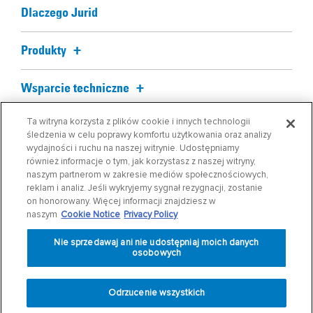
Dlaczego Jurid
Produkty
Wsparcie techniczne
Ta witryna korzysta z plików cookie i innych technologii
Blog
śledzenia w celu poprawy komfortu użytkowania oraz analizy
wydajności i ruchu na naszej witrynie. Udostępniamy
również informacje o tym, jak korzystasz z naszej witryny,
O nas
naszym partnerom w zakresie mediów społecznościowych,
reklam i analiz. Jeśli wykryjemy sygnał rezygnacji, zostanie
on honorowany. Więcej informacji znajdziesz w
Wyszukiwanie części
naszym
Cookie Notice
Privacy Policy
Nie sprzedawaj ani nie udostępniaj moich danych
osobowych
Odrzucenie wszystkich
Polityka prywatności
|
Regulamin
|
Cookie Settings
|
Cookie Notice