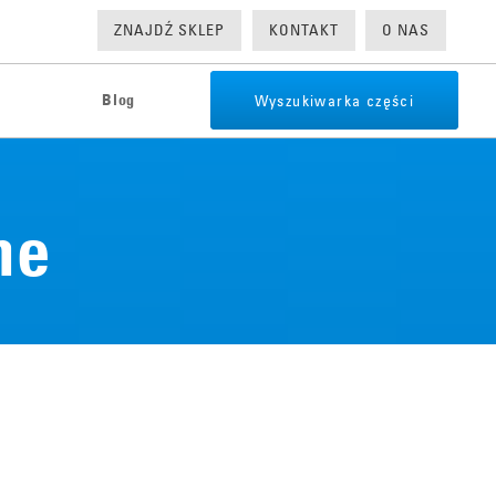
ZNAJDŹ SKLEP
KONTAKT
O NAS
Wyszukiwarka części
Blog
ne
ce problemy
 ciernego