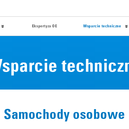
Ekspertyza OE
Wsparcie techniczne
Porady techniczne
Klocki hamulcowe
sparcie technicz
Najczęściej występują
Tarcze hamulcowe
Karty danych materiału
Okładziny
Katalogi
Akcesoria
Samochody osobowe