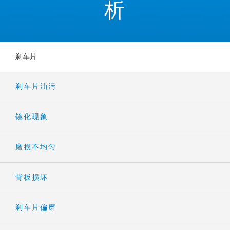
析
刹车片
刹车片油污
镜化现象
磨损不均匀
背板损坏
刹车片偏磨