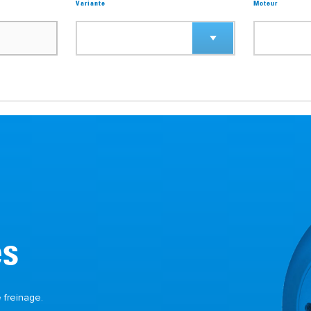
Variante
Moteur
es
freinage.