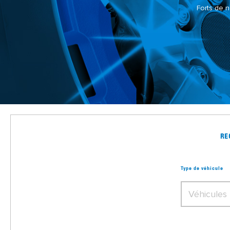
Forts de n
RE
Type de véhicule