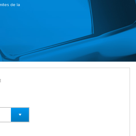
mites de la
E