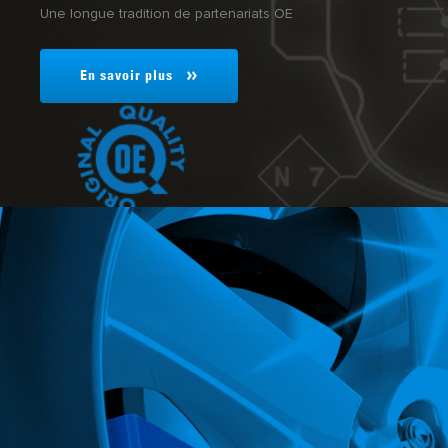
Une longue tradition de partenariats OE
®
incontestée de Jurid
: découvrez l’alternative aux plaquettes d
En savoir plus
l’environnement.
En savoir plus
En savoir plus