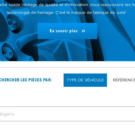
otre solide héritage de qualité et d'innovation, nous repoussons les li
technologie de freinage. C'est la marque de fabrique de Jurid
.
®
En savoir plus
TYPE DE VÉHICULE
RÉFÉRENC
CHERCHER LES PIÈCES PAR: