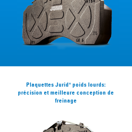
Plaquettes Jurid
poids lourds:
®
précision et meilleure conception de
freinage