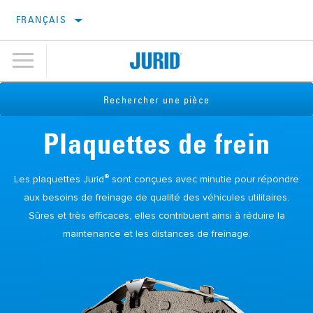
FRANÇAIS
Rechercher une pièce
Plaquettes de frein
®
Les plaquettes Jurid
sont conçues avec minutie pour répondre
aux besoins de freinage de qualité des véhicules utilitaires.
Sûres et très efficaces, elles contribuent ainsi à réduire la
maintenance et les distances de freinage.