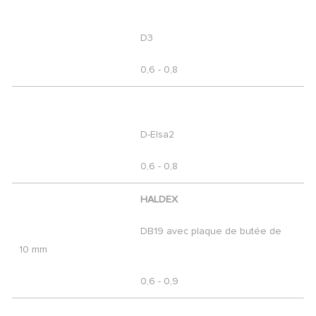
D3
0,6 - 0,8
D-Elsa2
0,6 - 0,8
HALDEX
DB19 avec plaque de butée de
10 mm
0,6 - 0,9