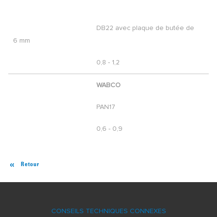
DB22 avec plaque de butée de
6 mm
0,8 - 1,2
WABCO
PAN17
0,6 - 0,9
Retour
CONSEILS TECHNIQUES CONNEXES