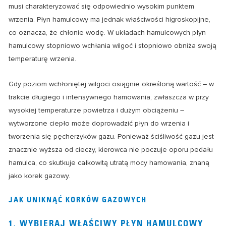
musi charakteryzować się odpowiednio wysokim punktem
wrzenia. Płyn hamulcowy ma jednak właściwości higroskopijne,
co oznacza, że chłonie wodę. W układach hamulcowych płyn
hamulcowy stopniowo wchłania wilgoć i stopniowo obniża swoją
temperaturę wrzenia.
Gdy poziom wchłoniętej wilgoci osiągnie określoną wartość – w
trakcie długiego i intensywnego hamowania, zwłaszcza w przy
wysokiej temperaturze powietrza i dużym obciążeniu –
wytworzone ciepło może doprowadzić płyn do wrzenia i
tworzenia się pęcherzyków gazu. Ponieważ ściśliwość gazu jest
znacznie wyższa od cieczy, kierowca nie poczuje oporu pedału
hamulca, co skutkuje całkowitą utratą mocy hamowania, znaną
jako korek gazowy.
JAK UNIKNĄĆ KORKÓW GAZOWYCH
1. WYBIERAJ WŁAŚCIWY PŁYN HAMULCOWY