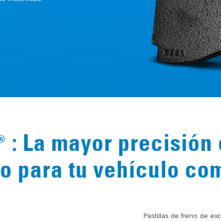
: La mayor precisión 
®
o para tu vehículo co
Pastillas de freno de ex