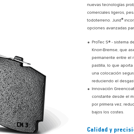
nuevas tecnologías prob
comerciales ligeros, pe
®
todoterreno. Jurid
incor
opciones avanzadas par
ProTec S® - sistema de
Knorr-Bremse, que as
permanente entre el re
pastilla, lo que aport
una colocación segur
reduciendo el desgas
Innovación Greencoatin
constante desde el m
por primera vez, redu
bajos los costes.
Calidad y precisi