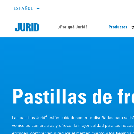
ESPAÑOL
¿Por qué Jurid?
Productos
Pastillas de freno
Consejos Técnicos
Discos de freno
Guías de identificación de problemas
Líquidos de frenos
Garage Gurus
Evo-kits
Pruebas de la competencia
Pastillas de f
Indicadores de desgaste
®
Las pastillas Jurid
están cuidadosamente diseñadas para satisf
vehículos comerciales y ofrecer la mejor calidad para tus nece
eficaces, contribuyen a reducir el mantenimiento y los tiempos d