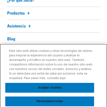
¿Por qué Jurid?
Productos
Asistencia
Blog
Este sitio web utiliza cookies y otras tecnologías de rastreo
Acerca de nosotros
para mejorar la experiencia del usuario y analizar el
desempeño y el tráfico en nuestro sitio web. También,
compartimos información sobre tu uso de nuestro sitio web
Buscar mi pieza
con nuestros socios de redes sociales, anuncios y análisis.
Si se detectara una señal de optar por excluirse, esta se
Dónde comprar
respetará. Para saber más, consulta aquí:
Aceptar cookies
Rechazarlas todas