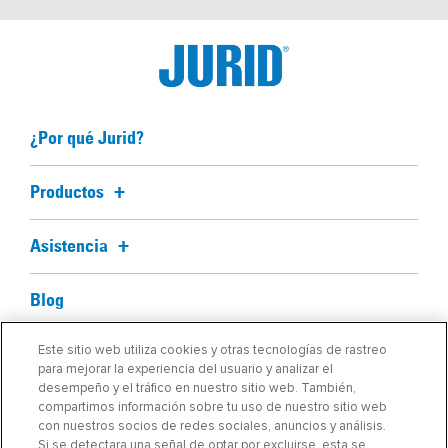
¿Por qué Jurid?
Productos
Asistencia
Blog
Este sitio web utiliza cookies y otras tecnologías de rastreo
Acerca de nosotros
para mejorar la experiencia del usuario y analizar el
desempeño y el tráfico en nuestro sitio web. También,
compartimos información sobre tu uso de nuestro sitio web
Buscar mi pieza
con nuestros socios de redes sociales, anuncios y análisis.
Si se detectara una señal de optar por excluirse, esta se