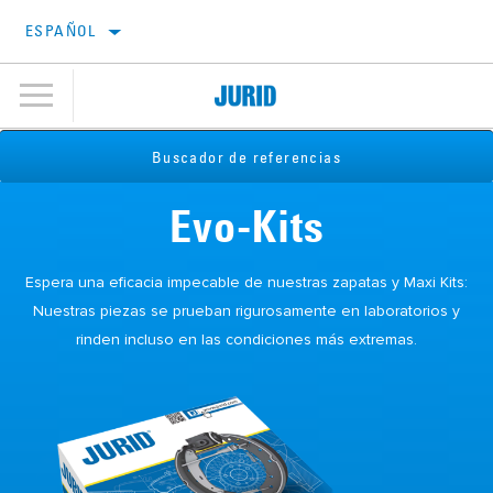
ESPAÑOL
Buscador de referencias
Evo-Kits
Espera una eficacia impecable de nuestras zapatas y Maxi Kits:
Nuestras piezas se prueban rigurosamente en laboratorios y
rinden incluso en las condiciones más extremas.