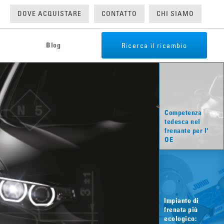
DOVE ACQUISTARE
CONTATTO
CHI SIAMO
Ricerca il ricambio
Blog
Competenza
teriale Frenante
tedesca nel
frenante per l' OE
laggio dell'imballo - PAP
Impianto di
frenata più
ecologico: