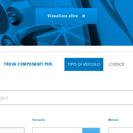
Visualizza altro
TIPO DI VEICOLO
CODICE
TROVA COMPONENTI PER:
Variante
Motore