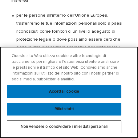
interessi:
per le persone all'interno dell'Unione Europea,
trasferiremo le tue informazioni personali solo a paesi
riconosciuti come fornitori di un livello adeguato di
protezione legale o dove possiamo essere certi che
siano in atto disposizioni alternative per proteggere i
tuoi diritti alla privacy.
Questo sito Web utilizza cookie e altre tecnologie di
tracciamento per migliorare l’esperienza utente e analizzare
I trasferimenti all'interno delle nostre entità/affiliate e
le prestazioni e il traffico del sito Web. Condividiamo anche
dei loro uffici all'estero saranno inoltre coperti da un
informazioni sull’utilizzo del nostro sito con i nostri partner di
social media, pubblicitari e analitici.
meccanismo di trasferimento approvato, come le
clausole contrattuali standard, adottate dalla
Accetta i cookie
Commissione europea. Questo meccanismo di
trasferimento si avvale di protezioni contrattuali
Rifiuta tutti
specifiche progettate per garantire che le tue
informazioni personali ricevano un livello di protezione
Non vendere o condividere i miei dati personali
adeguato e costante.
I trasferimenti a fornitori di servizi e altre terze parti