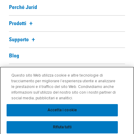
Perché Jurid
Prodotti
Supporto
Blog
Chi Siamo
Questo sito Web utilizza cookie e altre tecnologie di
tracciamento per migliorare l’esperienza utente e analizzare
le prestazioni e il traffico del sito Web. Condividiamo anche
Trova il mio componente
informazioni sull’utilizzo del nostro sito con i nostri partner di
social media, pubblicitari e analitici.
Accetta i cookie
Rifiuta tutti
Informativa sulla Privacy
|
Condizioni d'uso
|
COOKIE SETTINGS
|
COOKIE