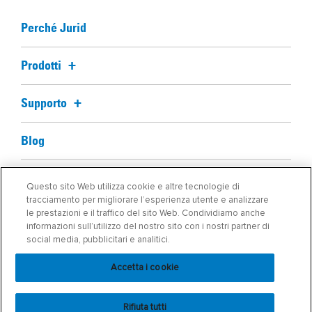
Perché Jurid
Prodotti
Supporto
Blog
Chi Siamo
Questo sito Web utilizza cookie e altre tecnologie di
tracciamento per migliorare l’esperienza utente e analizzare
le prestazioni e il traffico del sito Web. Condividiamo anche
Trova il mio componente
informazioni sull’utilizzo del nostro sito con i nostri partner di
social media, pubblicitari e analitici.
Accetta i cookie
Rifiuta tutti